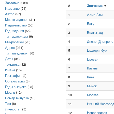
Заглавие
(239)
#
Значение
▼
Название
(54)
Автор
(57)
1
Алма-Аты
Место издания
(31)
2
Баку
Издательство
(56)
Год издания
(55)
3
Волгоград
Тип материала
(6)
4
Днепр (Днепропе
Микрорайон
(23)
Адрес
(234)
5
Екатеринбург
Тип заведения
(36)
Даты
(31)
6
Ереван
Тематика
(32)
7
Казань
Имена
(15)
География
(2)
8
Киев
Организации
(3)
9
Минск
Годы выпуска
(23)
Месяц
(12)
10
Москва
Номер выпуска
(18)
Том
(8)
11
Нижний Новгоро
Личность
(23)
12
Новосибирск