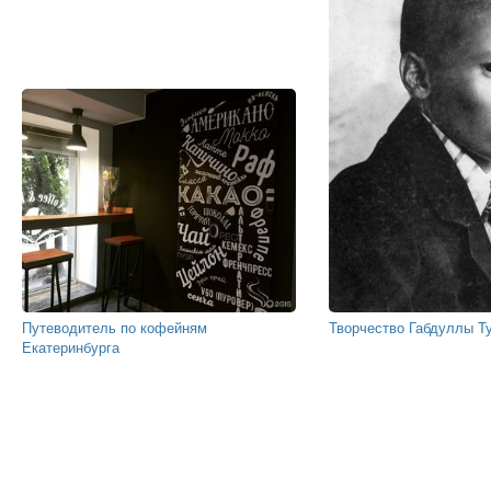
Путеводитель по кофейням
Творчество Габдуллы Т
Екатеринбурга